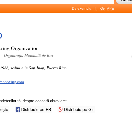
De exemplu:
fl.
KG
APE
O
xing Organization
 — Organizația Mondială de Box
n 1988, sediul e în San Juan, Puerto Rico
wboboxing.com
prietenilor tăi despre această abreviere:
iește
Distribuie pe FB
Distribuie pe G+