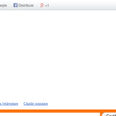
ește
Distribuie
+1
a întâmplare
Căutări populare