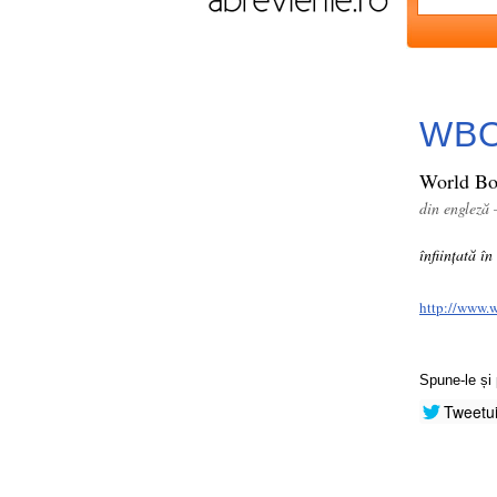
WB
World Bo
din engleză
înființată î
http://www.
Spune-le și 
Tweetu