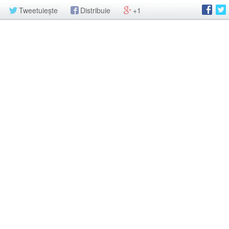
Tweetuiește
Distribuie
+1