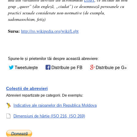
grup „queer” (din engleză, „ciudat”) ce desemnează persoanele cu
practici sexuale considerate non-normative (de exemplu,
sadomasochism, fetiș)
Sursa:
http://ro.wikipedia.org/wiki/Lgbt
Spune-le și prietenilor tăi despre această abreviere:
Tweetuiește
Distribuie pe FB
Distribuie pe G+
Colecții de abrevieri
Abrevieri repartizate pe categorii. De exemplu:
Indicative ale raioanelor din Republica Moldova
Dimensiuni de hârtie (ISO 216, ISO 269)