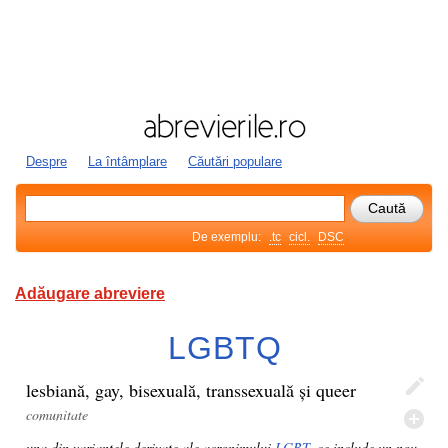
Despre
La întâmplare
Căutări populare
De exemplu:
.tc
cicl.
DSC
Adăugare abreviere
LGBTQ
lesbiană, gay, bisexuală, transsexuală și queer
comunitate
una din variantele derivate ale acronimului
LGBT
, ce include un nou