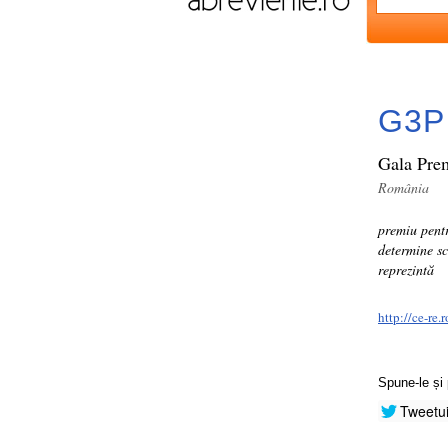
G3P
Gala Prem
România
premiu pentr
determine sc
reprezintă
http://ce-re.
Spune-le și 
Tweetu