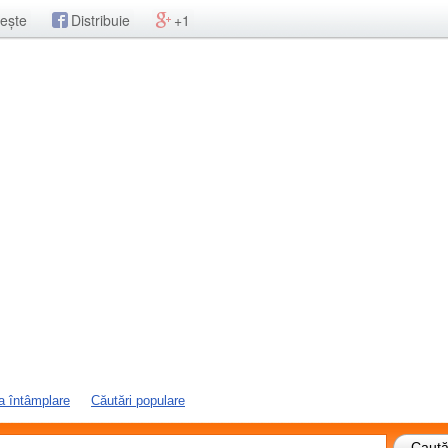
ește
Distribuie
+1
a întâmplare
Căutări populare