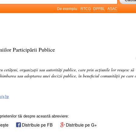
De exemplu:
RTCG
DPFBL
ASAC
iilor Participării Publice
u cetățeni, organizații sau autorități publice, care prin acțiunile lor reușesc să
himbarea sau adoptarea unei decizii publice, în beneficiul comunității pe care 
ro/g3p
prietenilor tăi despre această abreviere:
iește
Distribuie pe FB
Distribuie pe G+