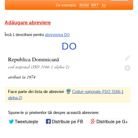
De exemplu:
INSM
BRT
.by
Adăugare abreviere
Încă 1 descifrare pentru
abrevierea DO
DO
Republica Dominicană
cod național (ISO 3166-1 alpha-2)
atribuit în 1974
Face parte din lista de abrevieri
Coduri naționale (ISO 3166-1
alpha-2)
Spune-le și prietenilor tăi despre această abreviere:
Tweetuiește
Distribuie pe FB
Distribuie pe G+