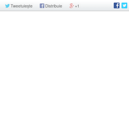
Tweetuiește
Distribuie
+1