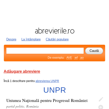
Despre
La întâmplare
Căutări populare
De exemplu:
AVE
.wf
.ao
Adăugare abreviere
Încă 1 descifrare pentru
abrevierea UNPR
UNPR
Uniunea Națională pentru Progresul României
partid politic, România