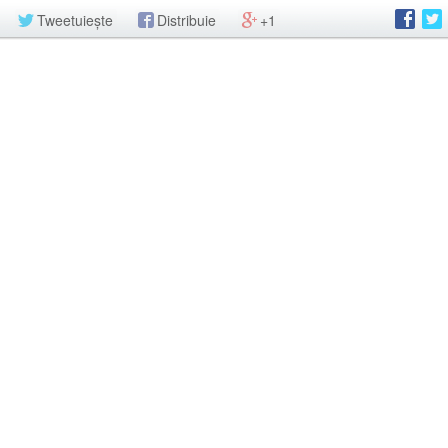
Tweetuiește
Distribuie
+1