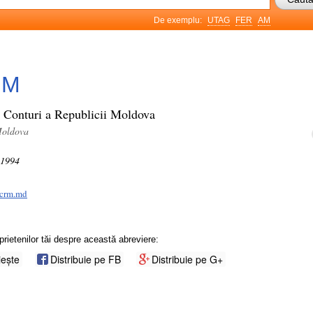
De exemplu:
UTAG
FER
AM
RM
 Conturi a Republicii Moldova
Moldova
n 1994
ccrm.md
prietenilor tăi despre această abreviere:
iește
Distribuie pe FB
Distribuie pe G+