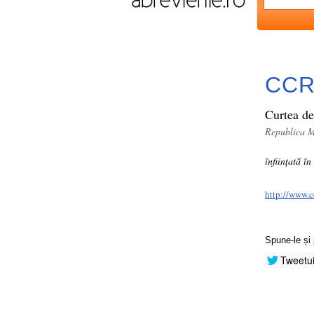
CC
Curtea de
Republica 
înființată î
http://www.
Spune-le și 
Tweetu