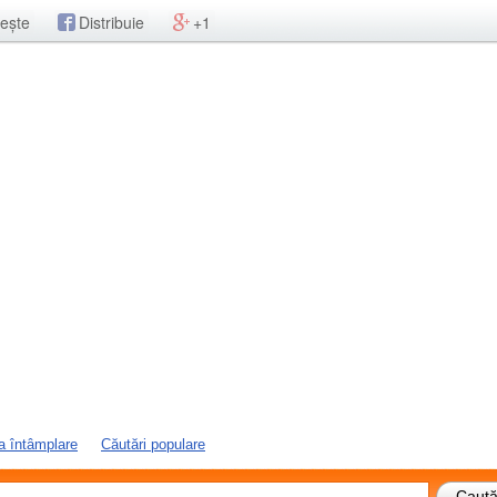
ește
Distribuie
+1
a întâmplare
Căutări populare