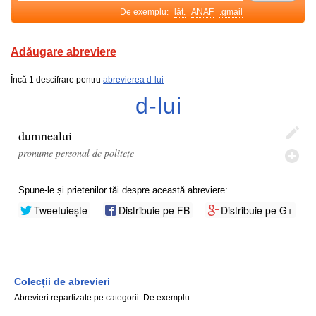
De exemplu:
lăț.
ANAF
.gmail
Adăugare abreviere
Încă 1 descifrare pentru
abrevierea d-lui
d-lui
dumnealui
pronume personal de politețe
Spune-le și prietenilor tăi despre această abreviere:
Tweetuiește
Distribuie pe FB
Distribuie pe G+
Colecții de abrevieri
Abrevieri repartizate pe categorii. De exemplu: