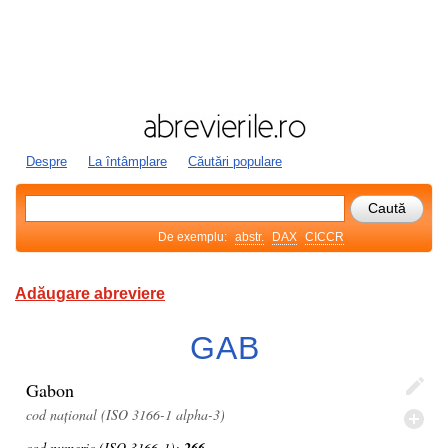
Despre
La întâmplare
Căutări populare
De exemplu:
abstr.
DAX
CICCR
Adăugare abreviere
GAB
Gabon
cod național (ISO 3166-1 alpha-3)
cod numeric (ISO 3166-1):