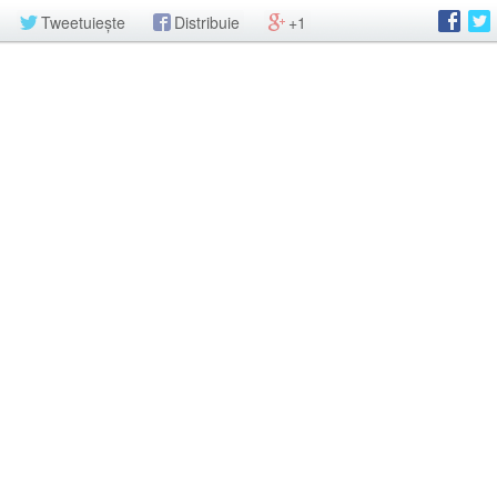
Tweetuiește
Distribuie
+1