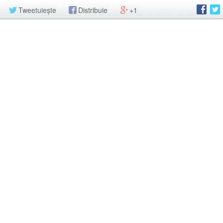
Tweetuiește
Distribuie
+1