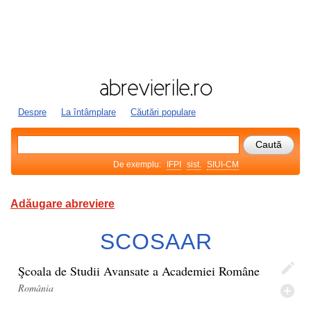
Despre
La întâmplare
Căutări populare
De exemplu:
IFPI
sist.
SIUI-CM
Adăugare abreviere
SCOSAAR
Şcoala de Studii Avansate a Academiei Române
România