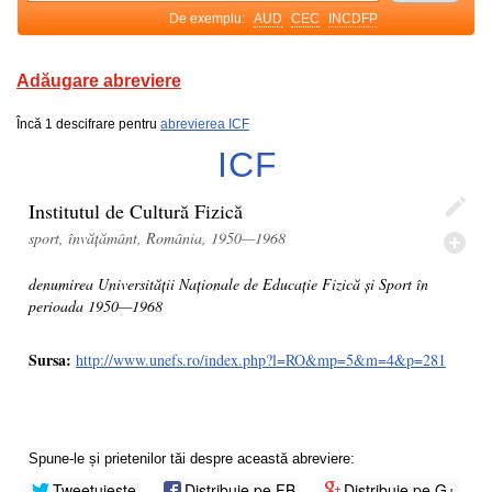
De exemplu:
AUD
CEC
INCDFP
Adăugare abreviere
Încă 1 descifrare pentru
abrevierea ICF
ICF
Institutul de Cultură Fizică
sport, învățământ, România, 1950—1968
denumirea Universității Naționale de Educație Fizică și Sport în
perioada 1950—1968
Sursa:
http://www.unefs.ro/index.php?l=RO&mp=5&m=4&p=281
Spune-le și prietenilor tăi despre această abreviere:
Tweetuiește
Distribuie pe FB
Distribuie pe G+