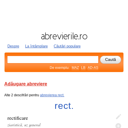
Despre
La întâmplare
Căutări populare
De exemplu:
MAZ
LB
AD-AS
Adăugare abreviere
Alte 2 descifrări pentru
abrevierea rect.
rect.
rectificare
ziaristică, uz general