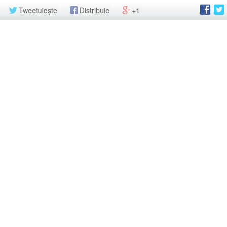
Tweetuiește
Distribuie
+1