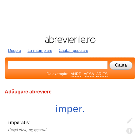
Despre
La întâmplare
Căutări populare
De exemplu:
ANRP
ACSA
ARIES
Adăugare abreviere
imper.
imperativ
lingvistică, uz general