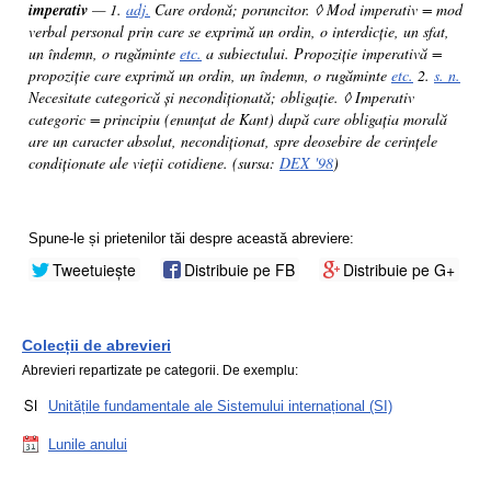
imperativ
— 1.
adj.
Care ordonă; poruncitor. ◊ Mod imperativ = mod
verbal personal prin care se exprimă un ordin, o interdicție, un sfat,
un îndemn, o rugăminte
etc.
a subiectului. Propoziție imperativă =
propoziție care exprimă un ordin, un îndemn, o rugăminte
etc.
2.
s. n.
Necesitate categorică și necondiționată; obligație. ◊ Imperativ
categoric = principiu (enunțat de Kant) după care obligația morală
are un caracter absolut, necondiționat, spre deosebire de cerințele
condiționate ale vieții cotidiene. (sursa:
DEX '98
)
Spune-le și prietenilor tăi despre această abreviere:
Tweetuiește
Distribuie pe FB
Distribuie pe G+
Colecții de abrevieri
Abrevieri repartizate pe categorii. De exemplu:
Unitățile fundamentale ale Sistemului internațional (SI)
Lunile anului