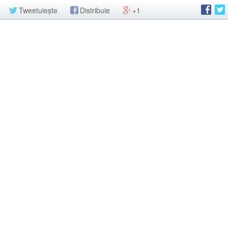
Tweetuiește
Distribuie
+1