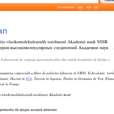
De exemplu:
adm.
AVA
VIG
an
riia vâsokomolekulearnâh soedinenii Akademii nauk SSSR
тория высокомолекулярных соединений Академии наук
„Laboratorul de compuşi macromoleculari din cadrul Academiei de Ştiinţe a
enumirea comercială a fibrei de poliester fabricate în URSS. Echivalente: teril
itanie, Dacron în
SUA
, Tetoron în Japonia, Diolen în Germania de Vest, Elana
sal în Franţa.
ia
v
âsokomolekulearnâh
s
oedinenii
A
kademii
n
auk
prietenilor tăi despre această abreviere: