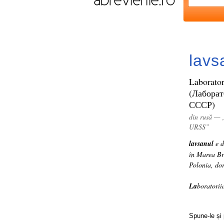
lavs
Laborato
(Лабора
СССР)
din rusă — 
URSS”
lavsanul
e d
în Marea Br
Polonia, dor
La
boratori
Spune-le și 