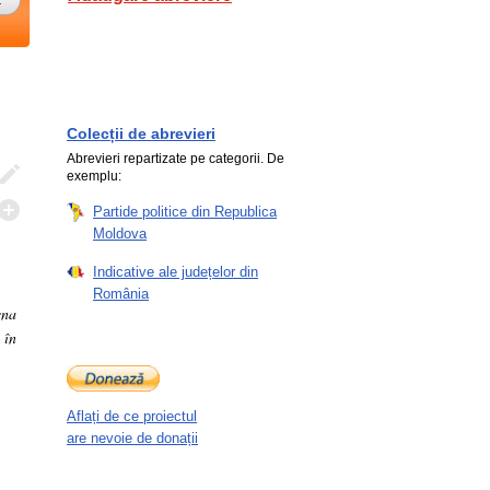
Colecții de abrevieri
Abrevieri repartizate pe categorii. De
exemplu:
Partide politice din Republica
Moldova
Indicative ale județelor din
România
ena
 în
Aflați de ce proiectul
are nevoie de donații