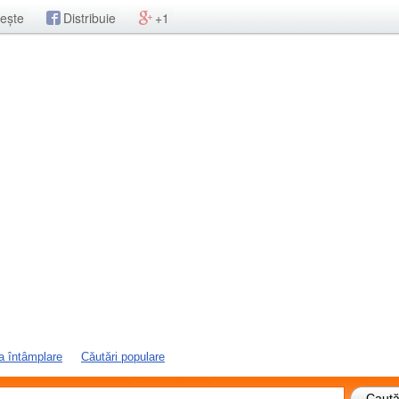
ește
Distribuie
+1
a întâmplare
Căutări populare