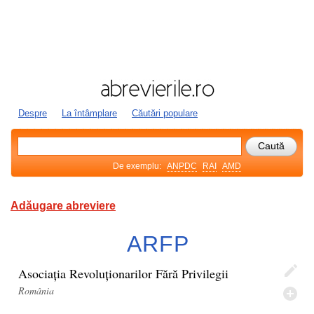
Despre
La întâmplare
Căutări populare
De exemplu:
ANPDC
RAI
AMD
Adăugare abreviere
ARFP
Asociația Revoluționarilor Fără Privilegii
România