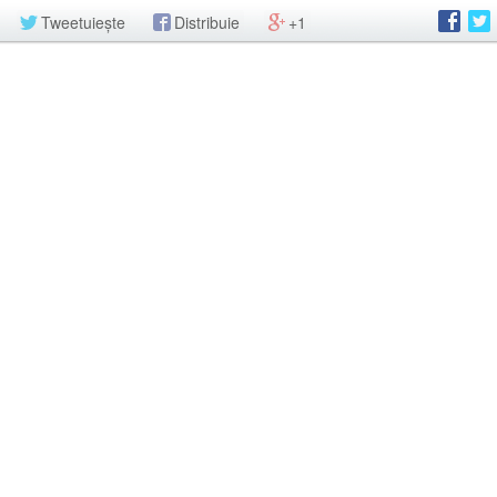
Tweetuiește
Distribuie
+1