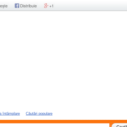
ește
Distribuie
+1
a întâmplare
Căutări populare