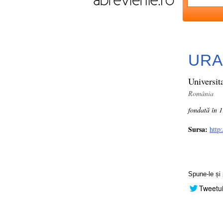
URA
Universi
România
fondată în 
Sursa:
http:
Spune-le și 
Tweetu