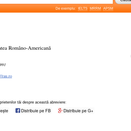
De exemplu:
IELTS
MRRM
APSM
tatea Româno-Americană
1991
//rau.ro
prietenilor tăi despre această abreviere:
iește
Distribuie pe FB
Distribuie pe G+