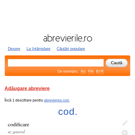
Despre
La întâmplare
Căutări populare
De exemplu:
Nd
FIN
BYR
Adăugare abreviere
Încă 1 descifrare pentru
abrevierea cod.
cod.
codificare
uz general