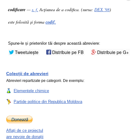
codificare
—
s. f.
Acțiunea de a codifica. (sursa:
DEX '98
)
este folosită și forma
codif.
Spune-le și prietenilor tăi despre această abreviere:
Tweetuiește
Distribuie pe FB
Distribuie pe G+
Colecții de abrevieri
Abrevieri repartizate pe categorii. De exemplu:
Elementele chimice
Partide politice din Republica Moldova
Aflați de ce proiectul
are nevoie de donații