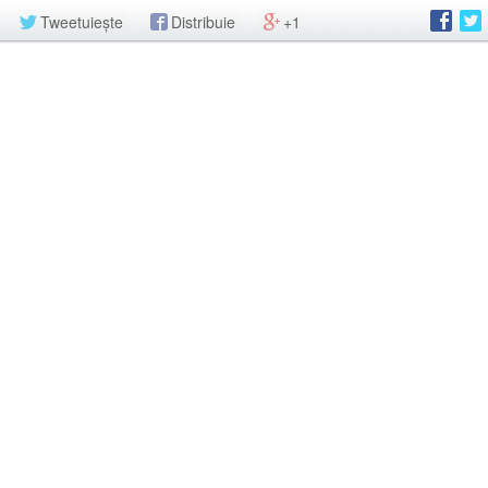
Tweetuiește
Distribuie
+1