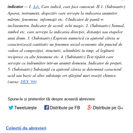
indicator
— I.
Adj.
Care indică, care face cunoscut. II.1. (Substantiv)
Aparat, instrument, dispozitiv care servește la indicarea anumitor
mărimi, fenomene, informații etc. ◊ Indicator de pantă =
inclinometru. Indicator de acord; ochi magic. 2. (Substantiv) Semnal,
simbol etc. care servește la indicarea direcției, distanței sau etapelor
unui drum. 3. (Substantiv) Expresie numerică cu ajutorul căreia se
caracterizează cantitativ un fenomen social-economic din punctul de
vedere al compoziției, structurii, schimbării în timp, al legăturii
reciproce cu alte fenomene etc. 4. (Substantiv) Text tipărit care
servește ca îndrumător într-un anumit domeniu. Indicator de prețuri.
5. (Substantiv) Substanță cu ajutorul căreia se determină caracterul
acid sau bazic al altei substanțe ori sfârșitul unei reacții chimice.
(sursa:
DEX '98
)
Spune-le și prietenilor tăi despre această abreviere:
Tweetuiește
Distribuie pe FB
Distribuie pe G+
Colecții de abrevieri