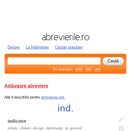
Despre
La întâmplare
Căutări populare
De exemplu:
BNE
TBC
.pro
Adăugare abreviere
Alte 8 descifrări pentru
abrevierea ind.
ind.
indicator
științe, chimie, design, informație, uz general