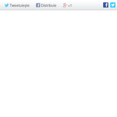
Tweetuiește
Distribuie
+1