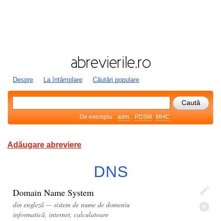
Despre
La întâmplare
Căutări populare
De exemplu:
adm.
PDSM
MHC
Adăugare abreviere
DNS
Domain Name System
din engleză — sistem de nume de domeniu
informatică, internet, calculatoare