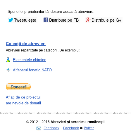
Spune-le și prietenilor tăi despre această abreviere:
Tweetuiește
Distribuie pe FB
Distribuie pe G+
Colecții de abrevieri
Abrevieri repartizate pe categorii. De exemplu:
Elementele chimice
Alfabetul fonetic NATO
Aflați de ce proiectul
are nevoie de donații
© 2012—2016
Abrevieri și acronime românești
Feedback
Facebook
✖
Twitter