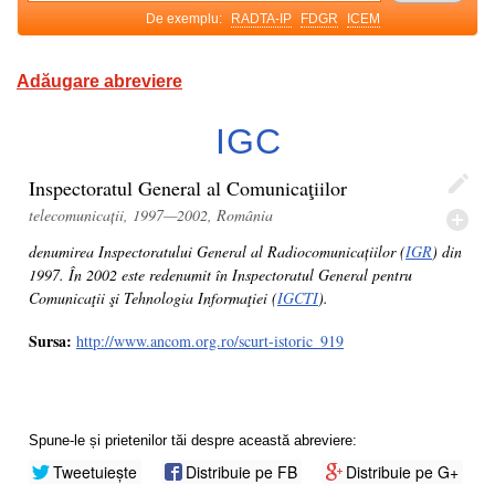
De exemplu:
RADTA-IP
FDGR
ICEM
Adăugare abreviere
IGC
Inspectoratul General al Comunicaţiilor
telecomunicații, 1997—2002, România
denumirea Inspectoratului General al Radiocomunicațiilor (
IGR
) din
1997. În 2002 este redenumit în Inspectoratul General pentru
Comunicaţii şi Tehnologia Informaţiei (
IGCTI
).
Sursa:
http://www.ancom.org.ro/scurt-istoric_919
Spune-le și prietenilor tăi despre această abreviere:
Tweetuiește
Distribuie pe FB
Distribuie pe G+