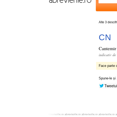
Alte 3 descif
CN
Cantemir
indicativ d
Face parte d
Spune-le și 
Tweetu