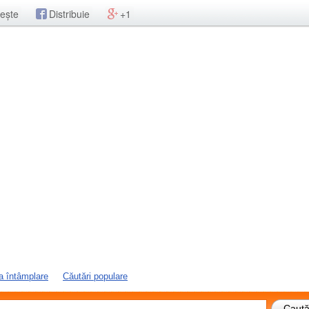
ește
Distribuie
+1
a întâmplare
Căutări populare