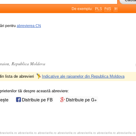
De exemplu:
PLS
FdS
.frl
rări pentru
abrevierea CN
e raion, Republica Moldova
in lista de abrevieri
Indicative ale raioanelor din Republica Moldova
prietenilor tăi despre această abreviere:
iește
Distribuie pe FB
Distribuie pe G+