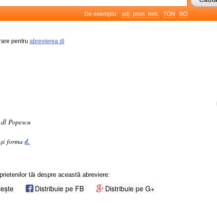
De exemplu:
adj. pron. neh.
TON
BO
frare pentru
abrevierea dl
 dl Popescu
ă și forma
d.
prietenilor tăi despre această abreviere:
iește
Distribuie pe FB
Distribuie pe G+