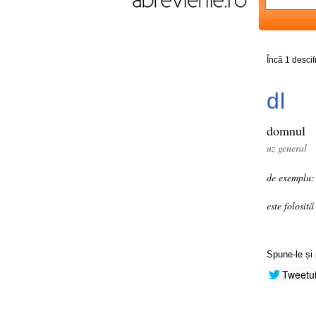
Încă 1 desci
dl
domnul
uz general
de exemplu:
este folosit
Spune-le și 
Tweetu