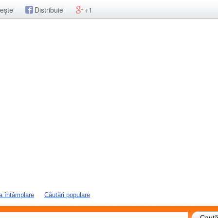
ește
Distribuie
+1
a întâmplare
Căutări populare