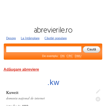
Despre
La întâmplare
Căutări populare
De exemplu:
DN
CRC
DMU
Adăugare abreviere
.kw
Kuweit
domeniu național de internet
introdus în 1992