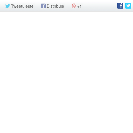
Tweetuiește
Distribuie
+1