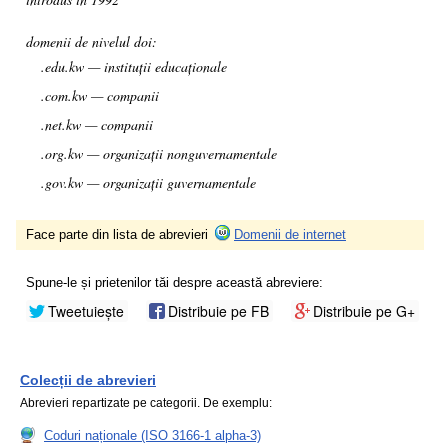
domenii de nivelul doi:
.edu.kw — instituții educaționale
.com.kw — companii
.net.kw — companii
.org.kw — organizații nonguvernamentale
.gov.kw — organizații guvernamentale
Face parte din lista de abrevieri
Domenii de internet
Spune-le și prietenilor tăi despre această abreviere:
Tweetuiește
Distribuie pe FB
Distribuie pe G+
Colecții de abrevieri
Abrevieri repartizate pe categorii. De exemplu:
Coduri naționale (ISO 3166-1 alpha-3)