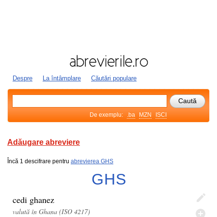
Despre
La întâmplare
Căutări populare
De exemplu:
.ba
MZN
ISCI
Adăugare abreviere
Încă 1 descifrare pentru
abrevierea GHS
GHS
cedi ghanez
valută în Ghana (ISO 4217)