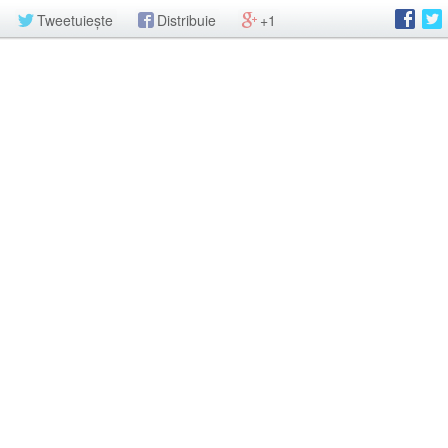
Tweetuiește
Distribuie
+1