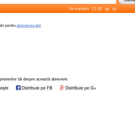
De exemplu:
CLOE
.kg
.kn
rări pentru
abrevierea def.
prietenilor tăi despre această abreviere:
iește
Distribuie pe FB
Distribuie pe G+