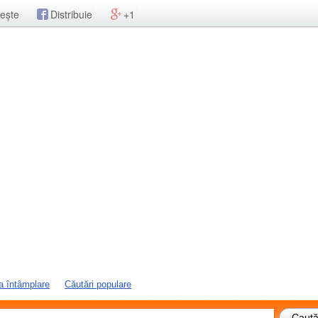
ește
Distribuie
+1
a întâmplare
Căutări populare