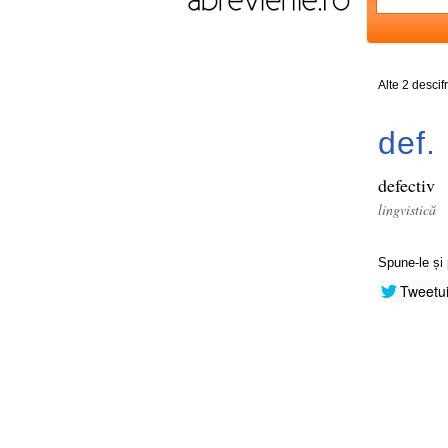
Alte 2 descif
def.
defectiv
lingvistică
Spune-le și 
Tweetu