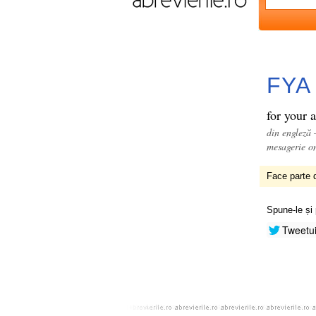
FYA
for your
din engleză
mesagerie o
Face parte d
Spune-le și 
Tweetu