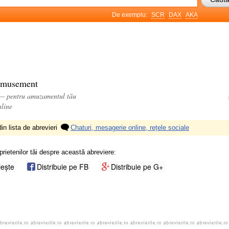
De exemplu:
SCR
DAX
AKA
 amusement
 — pentru amuzamentul tău
nline
in lista de abrevieri
Chaturi, mesagerie online, rețele sociale
prietenilor tăi despre această abreviere:
iește
Distribuie pe FB
Distribuie pe G+