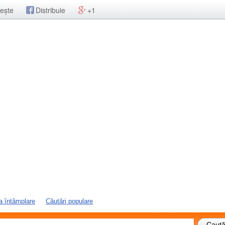
ește
Distribuie
+1
a întâmplare
Căutări populare