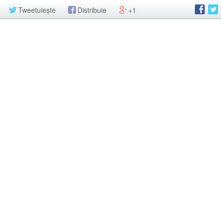
Tweetuiește
Distribuie
+1