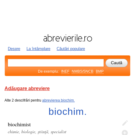
Despre
La întâmplare
Căutări populare
De exemplu:
INEF
NMBS/SNCB
BMP
Adăugare abreviere
Alte 2 descifrări pentru
abrevierea biochim.
biochim.
biochimist
chimie, biologie, știință, specialist