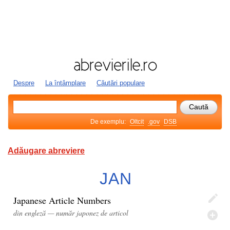
Despre
La întâmplare
Căutări populare
De exemplu:
Oltcit
.gov
DSB
Adăugare abreviere
JAN
Japanese Article Numbers
din engleză — număr japonez de articol