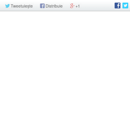
Tweetuiește
Distribuie
+1