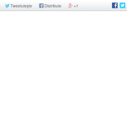
Tweetuiește
Distribuie
+1