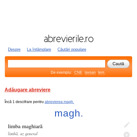
Despre
La întâmplare
Căutări populare
De exemplu:
CNE
lavsan
tem.
Adăugare abreviere
Încă 1 descifrare pentru
abrevierea magh.
magh.
limba maghiară
limbă, uz general