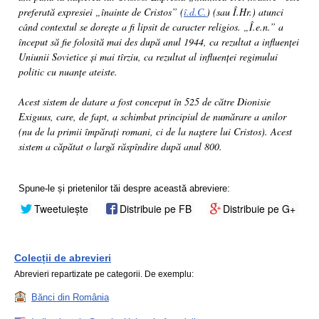
preferată expresiei „înainte de Cristos” (
î.d.C.
) (sau Î.Hr.) atunci
când contextul se dorește a fi lipsit de caracter religios. „Î.e.n.” a
început să fie folosită mai des după anul 1944, ca rezultat a influenței
Uniunii Sovietice și mai tîrziu, ca rezultat al influenței regimului
politic cu nuanțe ateiste.
Acest sistem de datare a fost conceput în 525 de către Dionisie
Exiguus, care, de fapt, a schimbat principiul de numărare a anilor
(nu de la primii împărați romani, ci de la naștere lui Cristos). Acest
sistem a căpătat o largă răspîndire după anul 800.
Spune-le și prietenilor tăi despre această abreviere:
Tweetuiește
Distribuie pe FB
Distribuie pe G+
Colecții de abrevieri
Abrevieri repartizate pe categorii. De exemplu:
Bănci din România