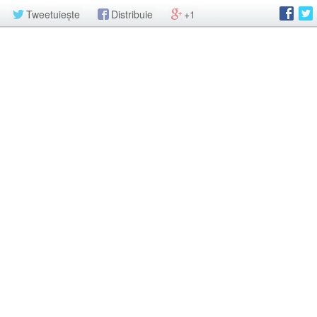
Tweetuiește
Distribuie
+1