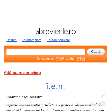
Despre
La întâmplare
Căutări populare
De exemplu:
PPUP
adăug.
RTVS
Adăugare abreviere
î.e.n.
înaintea erei noastre
expresie utilizată pentru a eticheta sau pentru a calcula numărul de
ani până la nașterea lui Cristos. Expresia „înaintea erei noastre” este