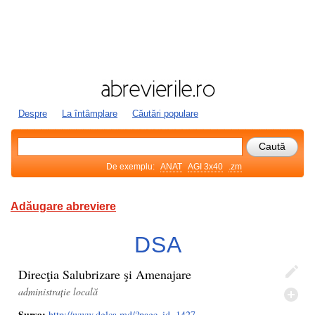
Despre
La întâmplare
Căutări populare
De exemplu:
ANAT
AGI 3x40
.zm
Adăugare abreviere
DSA
Direcţia Salubrizare şi Amenajare
administrație locală
Sursa:
http://www.dglca.md/?page_id=1427