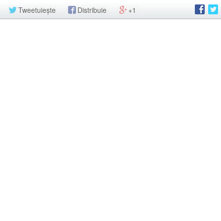
Tweetuiește
Distribuie
+1