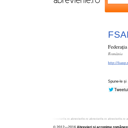
FSA
Federația
România
http://fsanp.
Spune-le și 
Tweetu
© 2012—2016
Abrevieri și acronime româneșt