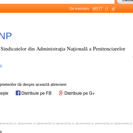
De exemplu:
WDYT
i.f.
.gt
NP
 Sindicatelor din Administrația Națională a Penitenciarelor
ro
prietenilor tăi despre această abreviere:
iește
Distribuie pe FB
Distribuie pe G+
i