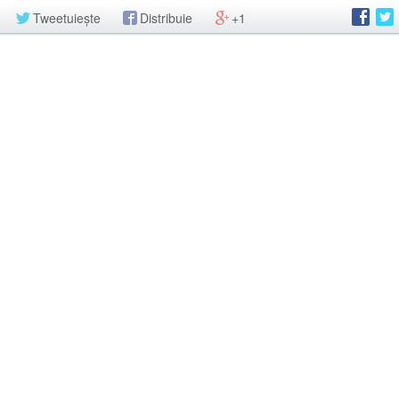
Tweetuiește
Distribuie
+1