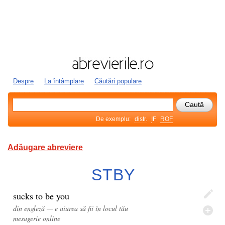
Despre
La întâmplare
Căutări populare
De exemplu:
distr.
IF
ROF
Adăugare abreviere
STBY
sucks to be you
din engleză — e aiurea să fii în locul tău
mesagerie online