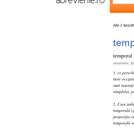
Alte 2 descif
temp
temporal
anatomie, fi
1. os perech
între occipit
sunt inseraț
tâmplelor, p
2. Care indi
temporală (ș
propoziția r
temporală = 