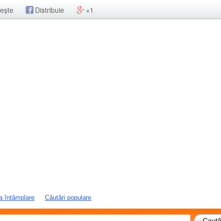
ește
Distribuie
+1
a întâmplare
Căutări populare