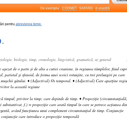
De exemplu:
COOMET
SAPARD
d-voastră
rări pentru
abrevierea temp.
.
ziologie, biologie, timp, cronologie, lingvistică, gramatică, uz general
e așezat de o parte și de alta a cutiei craniene, în regiunea tâmplelor, fiind cupr
al, parietal și sfenoid, de forma unei scoici rotunjite, cu trei prelungiri pe care
i mușchii gâtului. ♦ (Adjectival) Os temporal. ♦ (Adjectival) Care aparține regiu
rivitor la această regiune
că timpul, privitor la timp; care depinde de timp. ♦ Propoziție (circumstanțială
i substantivat, f.) = propoziție care arată timpul în care se petrece acțiunea din
egentă, având funcțiunea unui complement circumstanțial de timp. Conjuncție
conjuncție care introduce o propoziție temporală