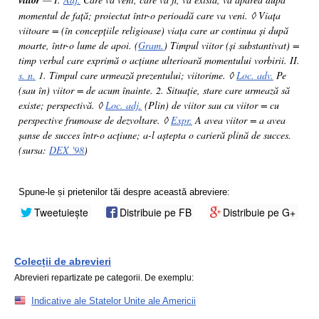
viitor
momentul de față; proiectat într-o perioadă care va veni. ◊ Viața
viitoare = (în concepțiile religioase) viața care ar continua și după
moarte, într-o lume de apoi. (
Gram.
) Timpul viitor (și substantivat) =
timp verbal care exprimă o acțiune ulterioară momentului vorbirii. II.
s. n.
1. Timpul care urmează prezentului; viitorime. ◊
Loc. adv.
Pe
(sau în) viitor = de acum înainte. 2. Situație, stare care urmează să
existe; perspectivă. ◊
Loc. adj.
(Plin) de viitor sau cu viitor = cu
perspective frumoase de dezvoltare. ◊
Expr.
A avea viitor = a avea
șanse de succes într-o acțiune; a-l aștepta o carieră plină de succes.
(sursa:
DEX '98
)
Spune-le și prietenilor tăi despre această abreviere:
Tweetuiește
Distribuie pe FB
Distribuie pe G+
Colecții de abrevieri
Abrevieri repartizate pe categorii. De exemplu:
Indicative ale Statelor Unite ale Americii