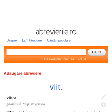
Despre
La întâmplare
Căutări populare
De exemplu:
buc.
PH
PpUM
Adăugare abreviere
viit.
viitor
gramatică, timp, uz general
— I.
Adj.
Care va veni, care va fi, va exista, va apărea după