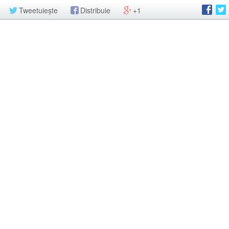
Tweetuiește
Distribuie
+1