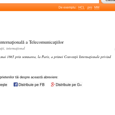
De exemplu:
HCL
.pro
MM
nternaţională a Telecomunicaţiilor
ții, internațional
 mai 1865 prin semnarea, la Paris, a primei Convenţii Internaţionale privind
prietenilor tăi despre această abreviere:
iește
Distribuie pe FB
Distribuie pe G+