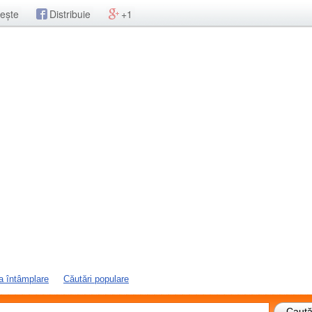
ește
Distribuie
+1
a întâmplare
Căutări populare