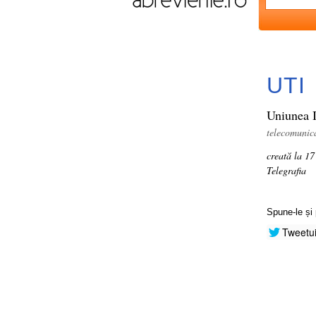
UTI
Uniunea I
telecomunica
creată la 17
Telegrafia
Spune-le și 
Tweetu