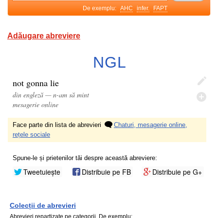
De exemplu:
AHC
infer.
FAPT
Adăugare abreviere
NGL
not gonna lie
din engleză — n-am să mint
mesagerie online
Face parte din lista de abrevieri
Chaturi, mesagerie online,
rețele sociale
Spune-le și prietenilor tăi despre această abreviere:
Tweetuiește
Distribuie pe FB
Distribuie pe G+
Colecții de abrevieri
Abrevieri repartizate pe categorii. De exemplu: