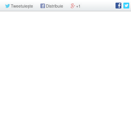
Tweetuiește
Distribuie
+1