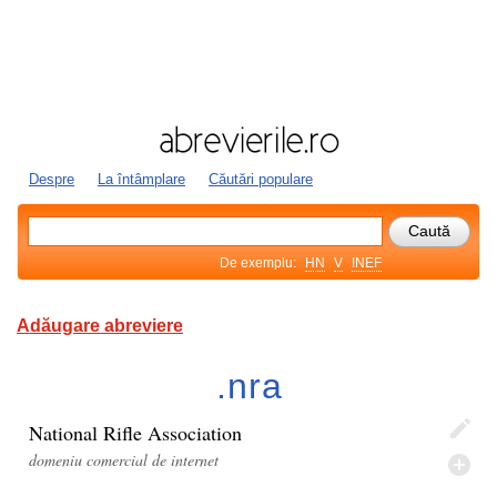
Despre
La întâmplare
Căutări populare
De exemplu:
HN
V
INEF
Adăugare abreviere
.nra
National Rifle Association
domeniu comercial de internet