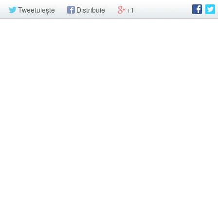
Tweetuiește
Distribuie
+1