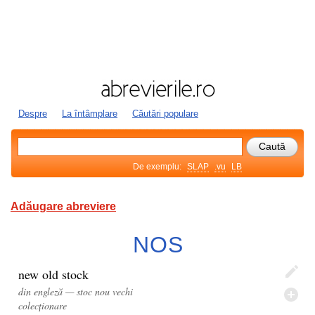
Despre
La întâmplare
Căutări populare
De exemplu:
SLAP
.vu
LB
Adăugare abreviere
NOS
new old stock
din engleză — stoc nou vechi
colecționare