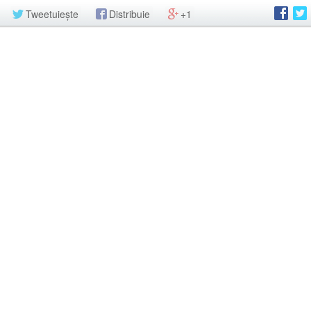
Tweetuiește
Distribuie
+1