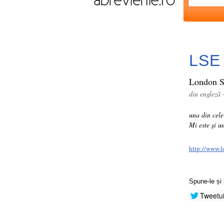
LSE
London S
din engleză
una din cele
Mi este și u
http://www.
Spune-le și 
Tweetu