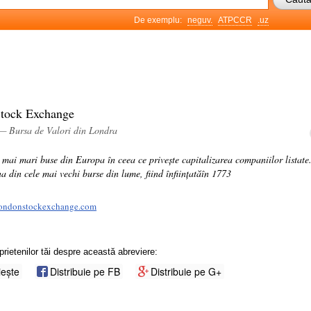
De exemplu:
neguv.
ATPCCR
.uz
tock Exchange
 — Bursa de Valori din Londra
 mai mari buse din Europa în ceea ce privește capitalizarea companiilor listate
na din cele mai vechi burse din lume, fiind înființatăîn 1773
londonstockexchange.com
prietenilor tăi despre această abreviere:
iește
Distribuie pe FB
Distribuie pe G+