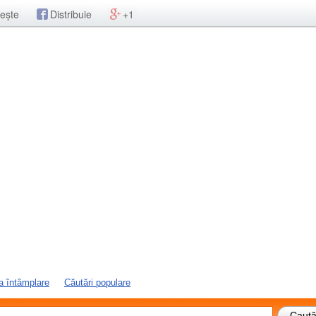
ește
Distribuie
+1
a întâmplare
Căutări populare