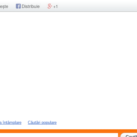
ește
Distribuie
+1
a întâmplare
Căutări populare