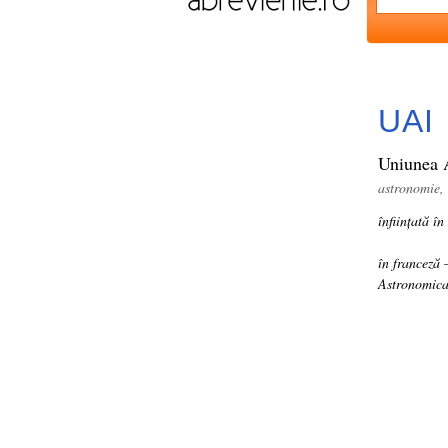
UAI
Uniunea A
astronomie, 
înființată î
în franceză
Astronomica