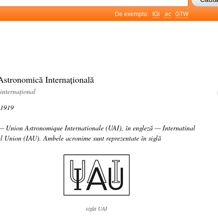
De exemplu:
IGI
.ec
GTW
stronomică Internațională
internațional
n 1919
 — Union Astronomique Internationale (UAI), în engleză — Internatinal
l Union (IAU). Ambele acronime sunt reprezentate în siglă
sigla UAI