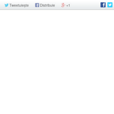
Tweetuiește
Distribuie
+1