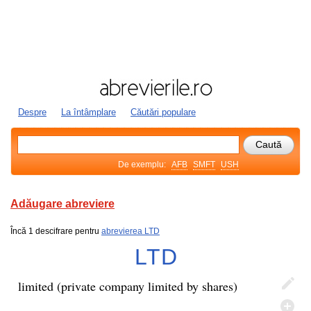
Despre
La întâmplare
Căutări populare
De exemplu:
AFB
SMFT
USH
Adăugare abreviere
Încă 1 descifrare pentru
abrevierea LTD
LTD
limited (private company limited by shares)