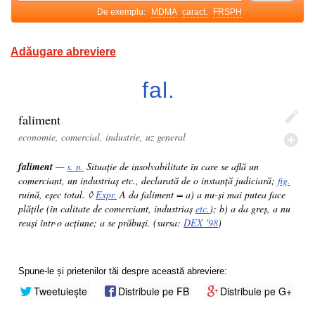
De exemplu:
MDMA
caract.
FRSPH
Adăugare abreviere
fal.
faliment
economie, comercial, industrie, uz general
faliment
—
s. n.
Situație de insolvabilitate în care se află un
comerciant, un industriaș etc., declarată de o instanță judiciară;
fig.
ruină, eșec total. ◊
Expr.
A da faliment = a) a nu-și mai putea face
plățile (în calitate de comerciant, industriaș
etc.
); b) a da greș, a nu
reuși într-o acțiune; a se prăbuși. (sursa:
DEX '98
)
Spune-le și prietenilor tăi despre această abreviere:
Tweetuiește
Distribuie pe FB
Distribuie pe G+