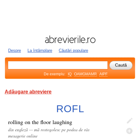
Despre
La întâmplare
Căutări populare
De exemplu:
IQ
OAMGMAMR
AIPF
Adăugare abreviere
ROFL
rolling on the floor laughing
din engleză — mă rostogolesc pe podea de râs
mesagerie online