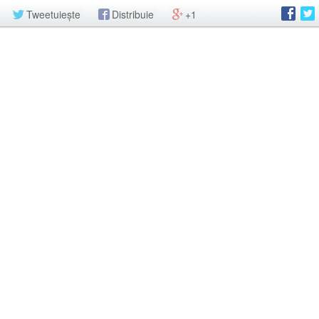
Tweetuiește
Distribuie
+1