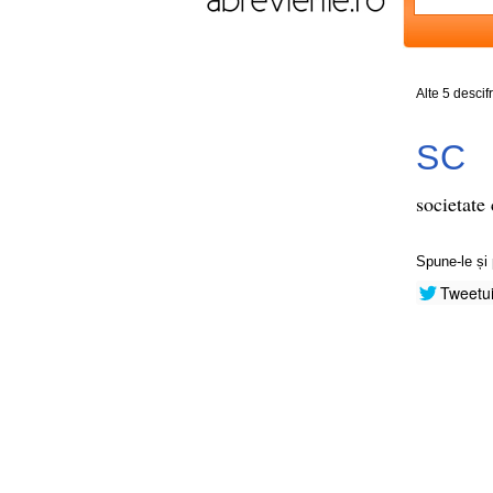
Alte 5 descif
SC
societate
Spune-le și 
Tweetu