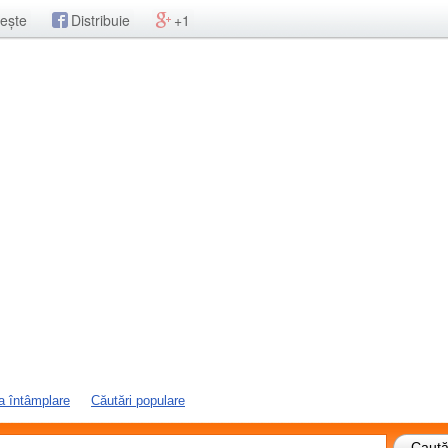
ește
Distribuie
+1
a întâmplare
Căutări populare