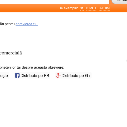
De exemplu:
șt.
ICMET
UAUIM
rări pentru
abrevierea SC
 comercială
prietenilor tăi despre această abreviere:
iește
Distribuie pe FB
Distribuie pe G+