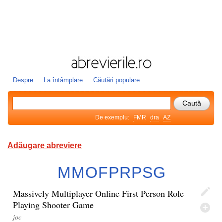
Despre
La întâmplare
Căutări populare
De exemplu:
FMR
dra
AZ
Adăugare abreviere
MMOFPRPSG
Massively Multiplayer Online First Person Role
Playing Shooter Game
joc