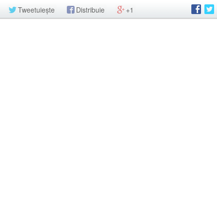
Tweetuiește
Distribuie
+1