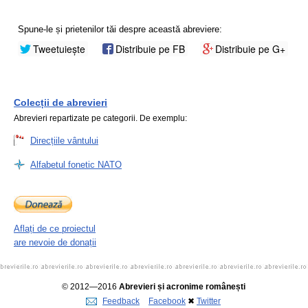
Spune-le și prietenilor tăi despre această abreviere:
Tweetuiește
Distribuie pe FB
Distribuie pe G+
Colecții de abrevieri
Abrevieri repartizate pe categorii. De exemplu:
Direcțiile vântului
Alfabetul fonetic NATO
Aflați de ce proiectul
are nevoie de donații
© 2012—2016
Abrevieri și acronime românești
Feedback
Facebook
✖
Twitter