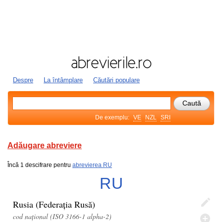
Despre
La întâmplare
Căutări populare
De exemplu:
VE
NZL
SRI
Adăugare abreviere
Încă 1 descifrare pentru
abrevierea RU
RU
Rusia (Federația Rusă)
cod național (ISO 3166-1 alpha-2)