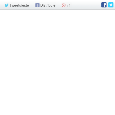
Tweetuiește
Distribuie
+1