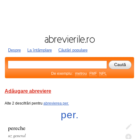
Despre
La întâmplare
Căutări populare
De exemplu:
metrou
FMF
NPL
Adăugare abreviere
Alte 2 descifrări pentru
abrevierea per.
per.
pereche
uz general