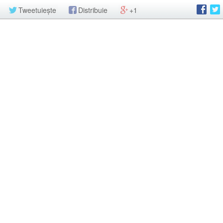
Tweetuiește
Distribuie
+1