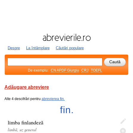
Despre
La întâmplare
Căutări populare
De exemplu:
CN APDF Giurgiu
CRJ
TOEFL
Adăugare abreviere
Alte 4 descifrări pentru
abrevierea fin.
fin.
limba finlandeză
limbă, uz general