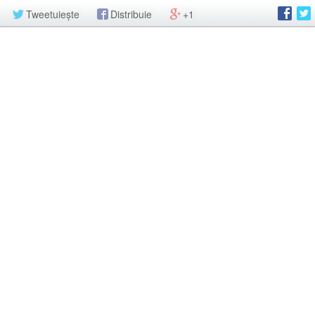
Tweetuiește
Distribuie
+1